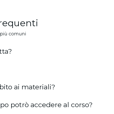
requenti
 più comuni
tta?
ito ai materiali?
o potrò accedere al corso?